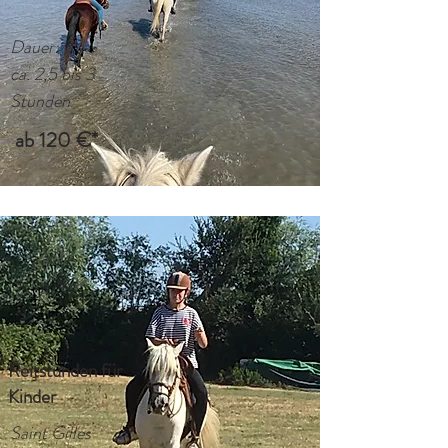
Dauer:
ca. 2,5 bis 3
Stunden
ab 120 €*
Reitstunden für
Kinder
Saint Gilles