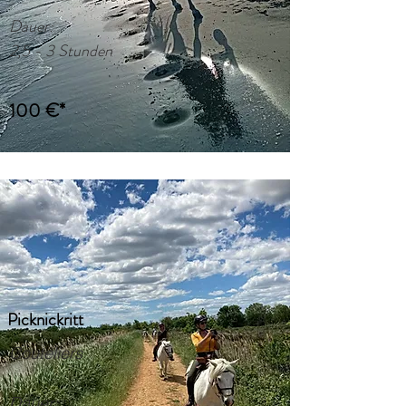
Dauer:
2,5 - 3 Stunden
100 €*
Picknickritt
Couteliers
Dauer: