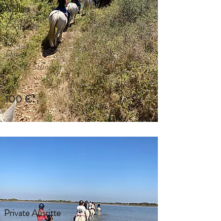
Alpilles
Fontvielle
Dauer:
2,5 - 3 Stunden
100 €*
Private Ausritte