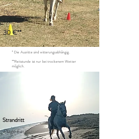
Dauer:
1 Stunde
30 €**
* Die Ausritte sind witterungsabhängig.
**Reitstunde ist nur bei trockenem Wetter
möglich.
Strandritt
Plage East